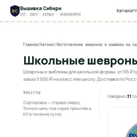
Вышивка Сибири
Каталог
У
ВС
EST. 2009 · БЕРДСК · НОВОСИБИРСК
Главная
/
Каталог
/
Изготовление шевронов и нашивок на за
Школьные шевроны
Шевроны и эмблемы для школьной формы: от 55 ₽/ш
заказ 3 000 ₽ на класс или школу. Доставка по Росс
ФИЛЬТРЫ
Найдено
31
то
Сортировка — справа сверху.
Точную цену под тираж пришлём в
КП в течение суток.