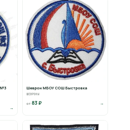
 №3
Шеврон МБОУ СОШ Быстровка
ШЕВРОНЫ
83 ₽
→
от
→