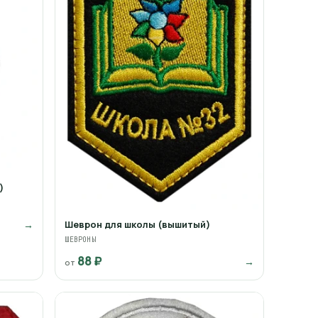
)
→
Шеврон для школы (вышитый)
ШЕВРОНЫ
88 ₽
→
от