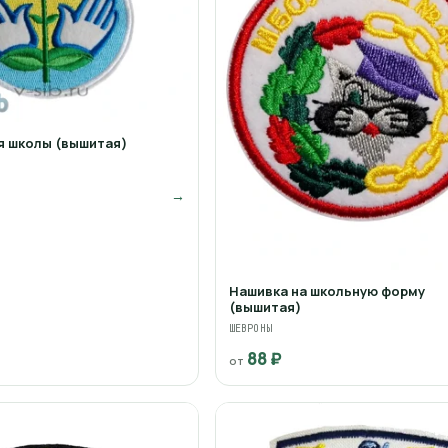
я школы (вышитая)
→
Нашивка на школьную форму
(вышитая)
ШЕВРОНЫ
88 ₽
от