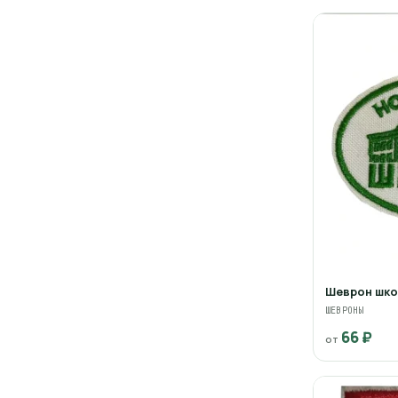
Шеврон шко
ШЕВРОНЫ
66 ₽
от