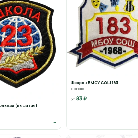
Шеврон БМОУ СОШ 183
ШЕВРОНЫ
83 ₽
от
ольная (вышитая)
→