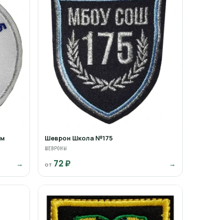
им
Шеврон Школа №175
ШЕВРОНЫ
72 ₽
→
→
от