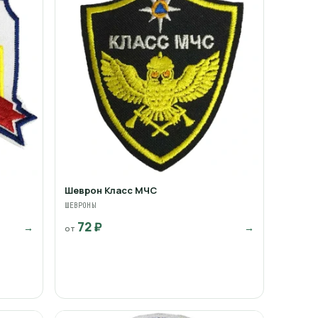
Шеврон Класс МЧС
ШЕВРОНЫ
72 ₽
→
→
от