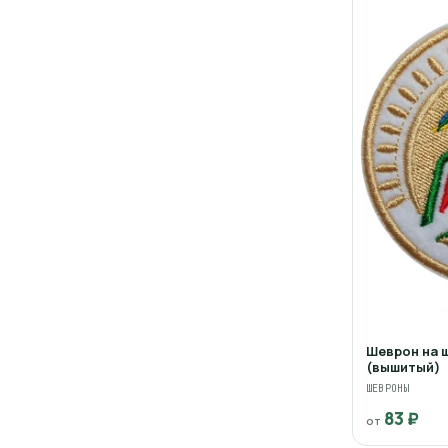
Шеврон на 
(вышитый)
ШЕВРОНЫ
83 ₽
от