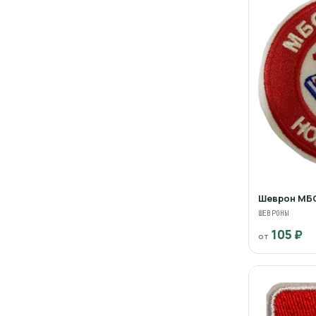
Шеврон МБ
ШЕВРОНЫ
105 ₽
от