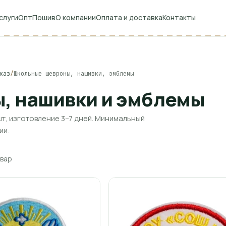
слуги
Опт
Пошив
О компании
Оплата и доставка
Контакты
каз
/
Школьные шевроны, нашивки, эмблемы
, нашивки и эмблемы
т, изготовление 3–7 дней. Минимальный
ии.
вар