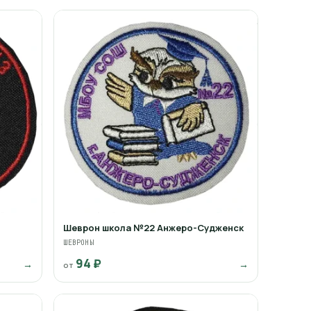
"
Шеврон школа №22 Анжеро-Судженск
ШЕВРОНЫ
94 ₽
→
→
от