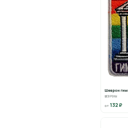
Шеврон гим
ШЕВРОНЫ
132 ₽
от