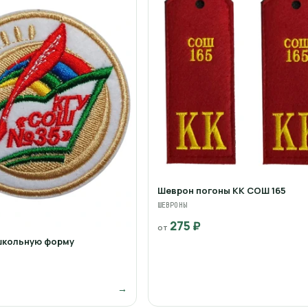
Шеврон погоны КК СОШ 165
ШЕВРОНЫ
275 ₽
от
школьную форму
→