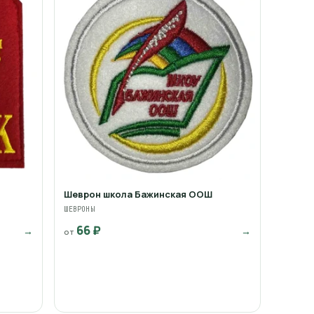
Шеврон школа Бажинская ООШ
ШЕВРОНЫ
66 ₽
→
→
от