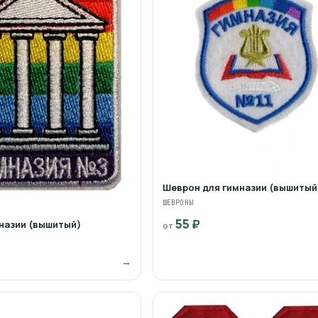
Шеврон для гимназии (вышитый
ШЕВРОНЫ
55 ₽
назии (вышитый)
от
→