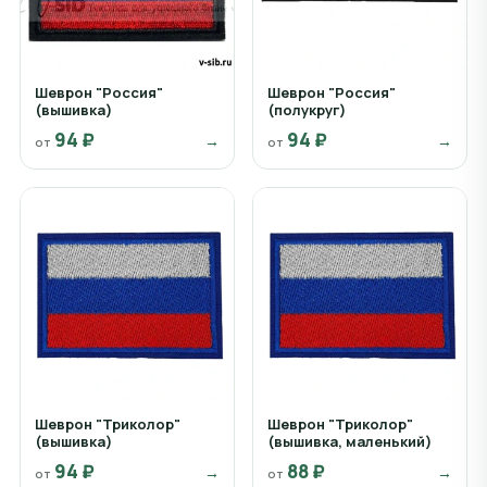
Шеврон "Россия"
Шеврон "Россия"
(вышивка)
(полукруг)
94 ₽
94 ₽
→
→
от
от
Шеврон "Триколор"
Шеврон "Триколор"
(вышивка)
(вышивка, маленький)
94 ₽
88 ₽
→
→
от
от