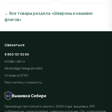
← Все товары раздела «Шевроны и нашивки
флагов»
Связаться
8 800 101 32 69
info@v-sib.ru
WhatsApp
·
Telegram
·
MAX
Отзывы в 2ГИС
Рассчитать стоимость
Вышивка Сибири
ВС
Производство полного цикла с 2009 года: вышивка, DTF,
сублимация, шелкография, шевроны и пошив. Опт, корпоратив,