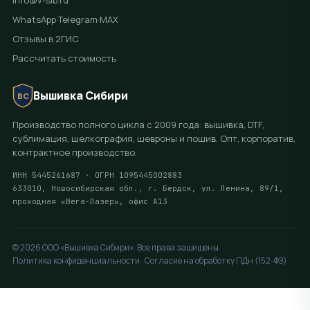
info@v-sib.ru
WhatsApp
·
Telegram
·
MAX
Отзывы в 2ГИС
Рассчитать стоимость
Вышивка Сибири
ВС
Производство полного цикла с 2009 года: вышивка, DTF,
сублимация, шелкография, шевроны и пошив. Опт, корпоратив,
контрактное производство.
ИНН 5445261687 · ОГРН 1095445002883
633010, Новосибирская обл., г. Бердск, ул. Ленина, 89/1,
проходная «Вега-Лазер», офис А13
© 2026 ООО «Вышивка Сибири». Все права защищены.
Политика конфиденциальности · Согласие на обработку ПДн (152-ФЗ)