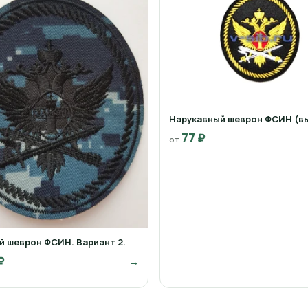
Нарукавный шеврон ФСИН (в
77 ₽
от
 шеврон ФСИН. Вариант 2.
₽
→