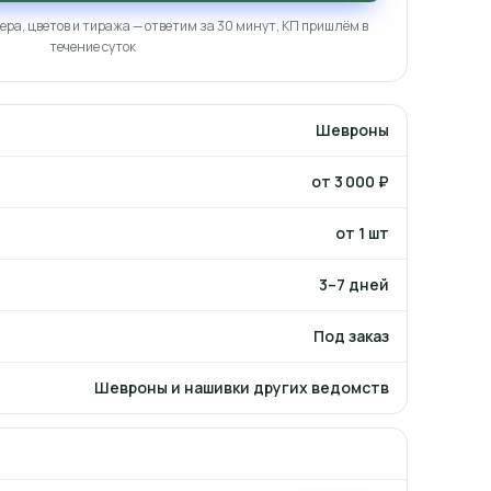
ера, цветов и тиража — ответим за 30 минут, КП пришлём в
течение суток
Шевроны
от 3 000 ₽
от 1 шт
3–7 дней
Под заказ
Шевроны и нашивки других ведомств