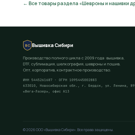
← Все товары раздела «Шевроны и нашивки д
Вышивка Сибири
ВС
Производство полного цикла с 2009 года: вышивка,
DTF, сублимация, шелкография, шевроны и пошив.
Опт, корпоратив, контрактное производство.
ИНН 5445261687 · ОГРН 1095445002883
633010, Новосибирская обл., г. Бердск, ул. Ленина, 89
«Вега-Лазер», офис А13
© 2026 ООО «Вышивка Сибири». Все права защищены.