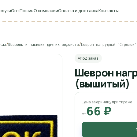
слуги
Опт
Пошив
О компании
Оплата и доставка
Контакты
каз
/
Шевроны и нашивки других ведомств
/
Шеврон нагрудный "Стрелок"
Под заказ
Шеврон наг
(вышитый)
Цена за единицу при тираже
66 ₽
от