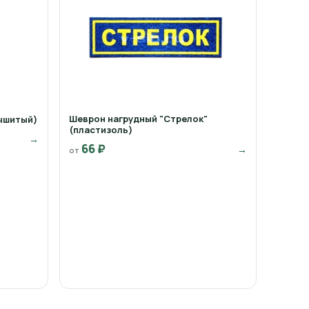
Шеврон нагрудный "Стрелок"
ышитый)
(пластизоль)
→
66 ₽
→
от