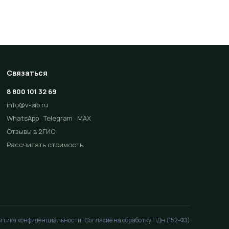
Связаться
8 800 101 32 69
info@v-sib.ru
WhatsApp
·
Telegram
·
MAX
Отзывы в 2ГИС
Рассчитать стоимость
тика конфиденциальности · Согласие на обработку ПДн (152-ФЗ)