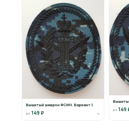
Вышитый
Вышитый шеврон ФСИН. Вариант 1.
149 
от
149 ₽
→
от