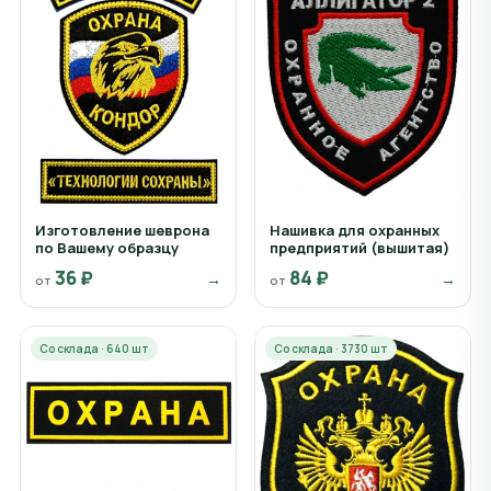
Изготовление шеврона
Нашивка для охранных
по Вашему образцу
предприятий (вышитая)
36 ₽
84 ₽
→
→
от
от
Со склада · 640 шт
Со склада · 3730 шт