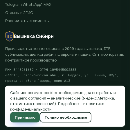
Telegram
·
WhatsApp*
·
MAX
Отзывы в 2ГИС
Рассчитать стоимость
Вышивка Сибири
ВС
Производство полного цикла с 2009 года: вышивка, DTF,
сублимация, шелкография, шевроны и пошив. Опт, корпоратив,
контрактное производство.
ИНН 5445261687 · ОГРН 1095445002883
633010, Новосибирская обл., г. Бердск, ул. Ленина, 89/1,
проходная «Вега-Лазер», офис А13
Сайт использует cookie: необходимые для его работы и —
с вашего согласия — аналитические (Яндекс.Метрика,
© 2026 ООО «Вышивка Сибири». Все права защищены.
статистика посещений). Подробнее — в
политике
Политика конфиденциальности · Согласие на обработку ПДн (152-ФЗ)
конфиденциальности
.
* WhatsApp принадлежит Meta Platforms Inc. — организация признана
Принимаю
Только необходимые
экстремистской, её деятельность на территории РФ запрещена.