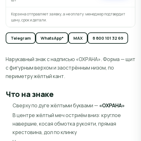
Корзина отправляет заявку, а не оплату: менеджер подтвердит
цену, срок и детали.
Telegram
WhatsApp*
MAX
8 800 101 32 69
Нарукавный знак с надписью «ОХРАНА». Форма — щит
с фигурным верхом и заострённым низом, по
периметру жёлтый кант.
Что на знаке
Сверху по дуге жёлтыми буквами —
«ОХРАНА»
В центре жёлтый меч остриём вниз: круглое
навершие, косая обмотка рукояти, прямая
крестовина, дол по клинку