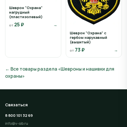
Шеврон "Охрана"
нагрудный
(пластизолевый)
25 ₽
→
от
Шеврон "Охрана" с
гербом нарукавный
(вышитый)
73 ₽
→
от
← Все товары раздела «Шевроны и нашивки для
охраны»
Связаться
8 800 101 32 69
info@v-sib.ru