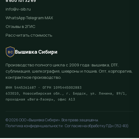
8 800 101 32 69
info@v-sib.ru
WhatsApp
·
Telegram
·
MAX
Отзывы в 2ГИС
Рассчитать стоимость
Вышивка Сибири
ВС
Производство полного цикла с 2009 года: вышивка, DTF,
сублимация, шелкография, шевроны и пошив. Опт, корпоратив,
контрактное производство.
ИНН 5445261687 · ОГРН 1095445002883
633010, Новосибирская обл., г. Бердск, ул. Ленина, 89/1,
проходная «Вега-Лазер», офис А13
© 2026 ООО «Вышивка Сибири». Все права защищены.
Политика конфиденциальности · Согласие на обработку ПДн (152-ФЗ)