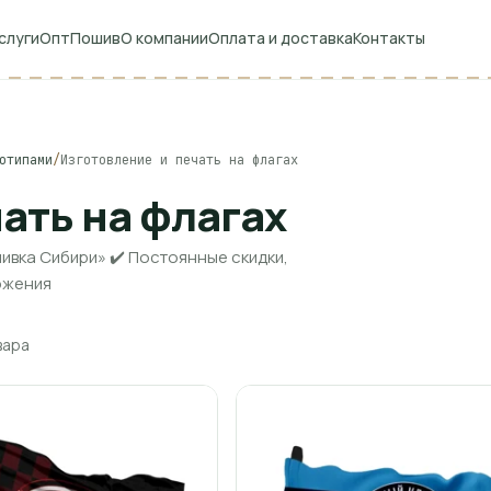
слуги
Опт
Пошив
О компании
Оплата и доставка
Контакты
отипами
/
Изготовление и печать на флагах
ать на флагах
ивка Сибири» ✔️ Постоянные скидки,
ожения
вара